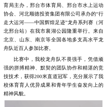
育局主办，邢台市体育局、邢台市水上运动
协会、河北顺德投资集团有限公司承办的“行
走大运河——中国辉煌足迹”龙舟系列赛（河
北邢台站）在我市襄湖公园隆重举行。来自
北京、山东、南京等全国各地多支高水平龙
舟队近百人参加比赛。
比赛中，我校龙舟队不畏强手，凭借顽
强的拼搏精神、默契的团队协作和精湛的竞
技技术，获得200米直道冠军，充分展示了我
校体育育人优异成果和青年学生奋发向上的
精神风貌。