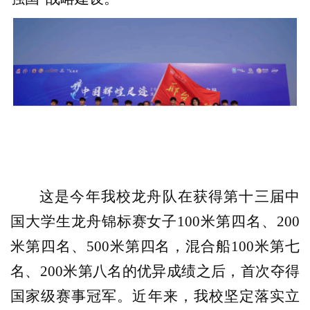
这是今年我校龙舟队在获得第十三届中
国大学生龙舟锦标赛女子100米第四名、200
米第四名、500米第四名，混合船100米第七
名、200米第八名的优异成绩之后，首次夺得
国家级赛事冠军。近年来，我校坚定落实立